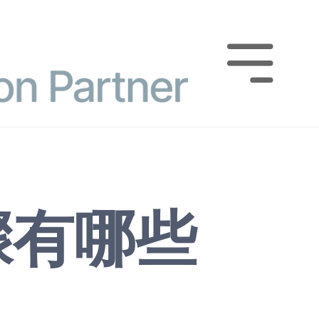

骤有哪些