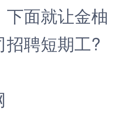
，下面就让
金柚
司招聘短期工?
网