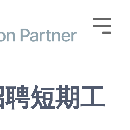

招聘短期工