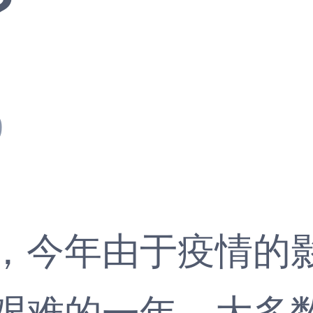
？
9
今年由于疫情的影
艰难的一年，大多