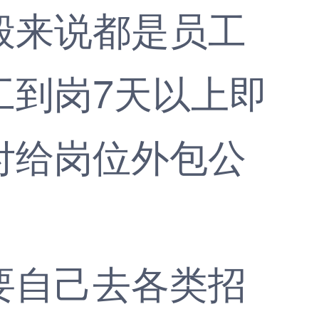
般来说都是员工
工到岗7天以上即
付给岗位外包公
自己去各类招