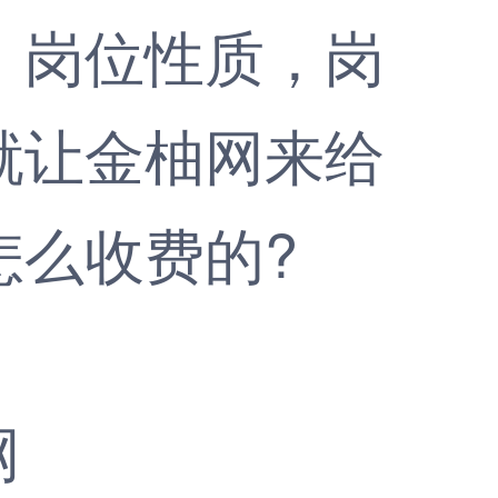
、岗位性质，岗
就让
金柚网
来给
怎么收费的?
网