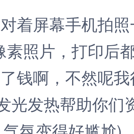
着屏幕手机拍照一
低像素照片，打印后
钱啊，不然呢我
发光发热帮助你们
呃，气氛变得好尴尬)