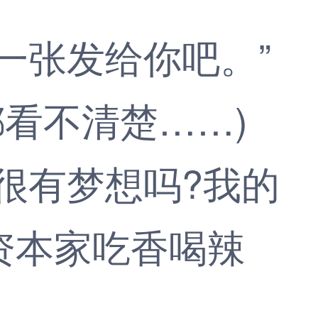
张发给你吧。”
都看不清楚……)
很有梦想吗?我的
资本家吃香喝辣
。