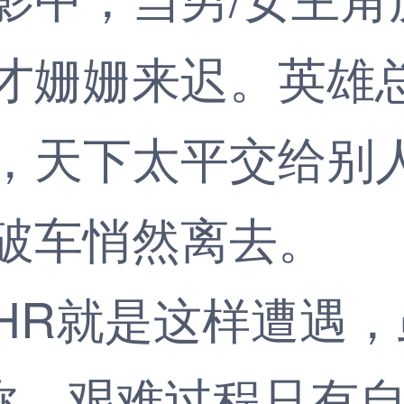
才姗姗来迟。英雄
，天下太平交给别
破车悄然离去。
就是这样遭遇，虽
的简称，艰难过程只有