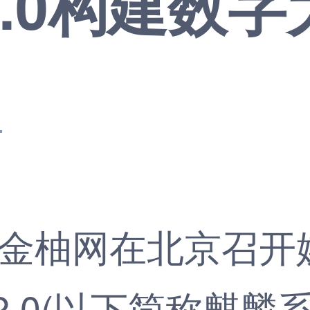
.0构建数字
4
金柚网在北京召开
.0(以下简称麒麟