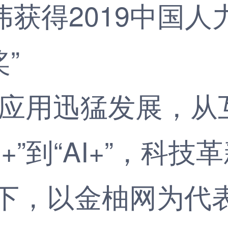
应用迅猛发展，从
+”到“AI+”，科
下，以金柚网为代