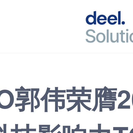
O郭伟荣膺2