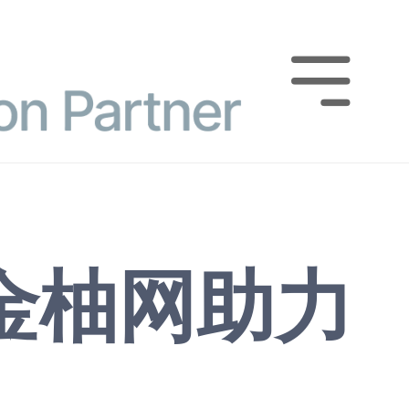

 金柚网助力