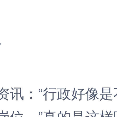
7
资讯
：“行政好像
岗位。”真的是这样