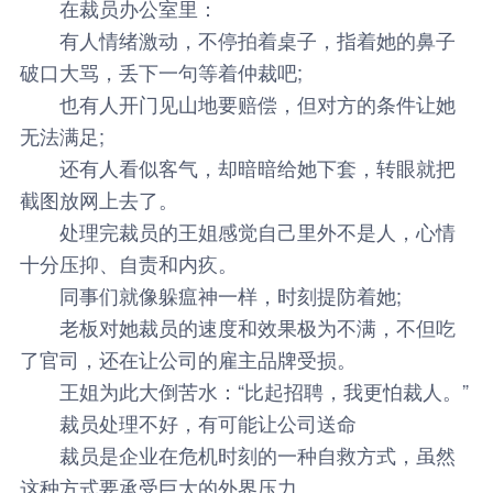
在裁员办公室里：
有人情绪激动，不停拍着桌子，指着她的鼻子
破口大骂，丢下一句等着仲裁吧;
也有人开门见山地要赔偿，但对方的条件让她
无法满足;
还有人看似客气，却暗暗给她下套，转眼就把
截图放网上去了。
处理完裁员的王姐感觉自己里外不是人，心情
十分压抑、自责和内疚。
同事们就像躲瘟神一样，时刻提防着她;
老板对她裁员的速度和效果极为不满，不但吃
了官司，还在让公司的雇主品牌受损。
王姐为此大倒苦水：“比起招聘，我更怕裁人。”
裁员处理不好，有可能让公司送命
裁员是企业在危机时刻的一种自救方式，虽然
这种方式要承受巨大的外界压力。