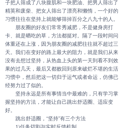
子把人筛成了八块腹肌和一块肥油、把男人筛出了
精英和废柴、把女人筛出了漂亮和懒惰，一个好的
习惯往往在坚持上就能够筛掉百分之八九十的人。
朋友圈的好友们常常秀减肥，不是健身房打
卡、就是晒吃的草，方法都挺对。隔了一段时间问
体重还在上涨，因为朋友圈的减肥往往就不超过三
天。我们在变好的路上最大的阻力，就是我们从来
没有去想过坚持，从热血上头的第一天到看不到效
果的过几天，最后又都败回到原来破烂不堪的生活
习惯中，然后把这一切归于运气或者命运，仿佛已
经努力过了似的。
坚持永远是所有事情当中最难的，只有学习掌
握坚持的方法，才能让自己跳出舒适圈、适应变
好。
跳出舒适圈，“坚持”有三个方法
1)任务切割与实时反馈机制