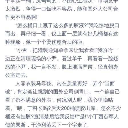
太激烈，争得一口饭吃不容易，能和国外大公司合
作更不容易啊!
“怎么桶口上溅了这么多的胶液?”我吃惊地脱口
而出。再仔细一看，仅上面一层就有好几桶都有这
种现象，像一个个烫伤愈合后的疤。
“小尹，把灌装通知单拿来让我看看!”我吩咐一
边正在清理现场的小尹。看过单子，再看看一脸疑
惑的小尹，我一言不发，脸上堆满严肃，径直朝办
公室走去。
人靠衣装马靠鞍。内在质量再好，弄个“当面
破”，肯定会让挑剔的国外公司倒胃口。一个连自己
看了都不满意的外表，何况别人呢，我心里嘀咕
着。“喂，丁科长吗?后天200桶喷胶出库，怎么不少
桶还有挂胶?查清楚后给我反馈!”“是!”小丁西点军人
似的果断，干净利落丢下一个字走了。