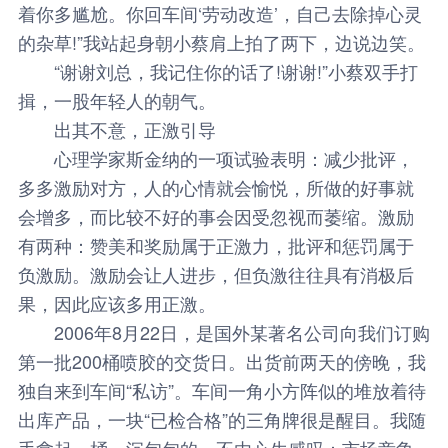
着你多尴尬。你回车间‘劳动改造’，自己去除掉心灵
的杂草!”我站起身朝小蔡肩上拍了两下，边说边笑。
“谢谢刘总，我记住你的话了!谢谢!”小蔡双手打
揖，一股年轻人的朝气。
出其不意，正激引导
心理学家斯金纳的一项试验表明：减少批评，
多多激励对方，人的心情就会愉悦，所做的好事就
会增多，而比较不好的事会因受忽视而萎缩。激励
有两种：赞美和奖励属于正激力，批评和惩罚属于
负激励。激励会让人进步，但负激往往具有消极后
果，因此应该多用正激。
2006年8月22日，是国外某著名公司向我们订购
第一批200桶喷胶的交货日。出货前两天的傍晚，我
独自来到车间“私访”。车间一角小方阵似的堆放着待
出库产品，一块“已检合格”的三角牌很是醒目。我随
手拿起一桶，沉甸甸的，不由心生感叹：市场竞争