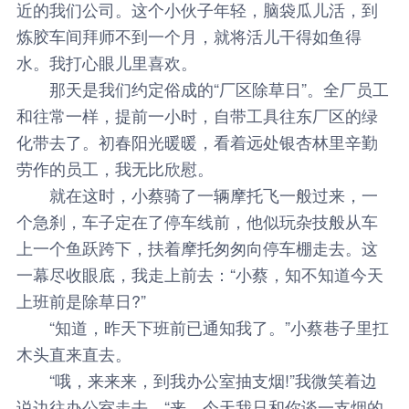
近的我们公司。这个小伙子年轻，脑袋瓜儿活，到
炼胶车间拜师不到一个月，就将活儿干得如鱼得
水。我打心眼儿里喜欢。
那天是我们约定俗成的“厂区除草日”。全厂员工
和往常一样，提前一小时，自带工具往东厂区的绿
化带去了。初春阳光暖暖，看着远处银杏林里辛勤
劳作的员工，我无比欣慰。
就在这时，小蔡骑了一辆摩托飞一般过来，一
个急刹，车子定在了停车线前，他似玩杂技般从车
上一个鱼跃跨下，扶着摩托匆匆向停车棚走去。这
一幕尽收眼底，我走上前去：“小蔡，知不知道今天
上班前是除草日?”
“知道，昨天下班前已通知我了。”小蔡巷子里扛
木头直来直去。
“哦，来来来，到我办公室抽支烟!”我微笑着边
说边往办公室走去。“来，今天我只和你谈一支烟的