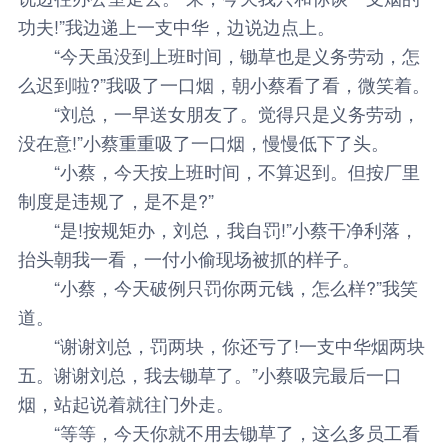
功夫!”我边递上一支中华，边说边点上。
“今天虽没到上班时间，锄草也是义务劳动，怎
么迟到啦?”我吸了一口烟，朝小蔡看了看，微笑着。
“刘总，一早送女朋友了。觉得只是义务劳动，
没在意!”小蔡重重吸了一口烟，慢慢低下了头。
“小蔡，今天按上班时间，不算迟到。但按厂里
制度是违规了，是不是?”
“是!按规矩办，刘总，我自罚!”小蔡干净利落，
抬头朝我一看，一付小偷现场被抓的样子。
“小蔡，今天破例只罚你两元钱，怎么样?”我笑
道。
“谢谢刘总，罚两块，你还亏了!一支中华烟两块
五。谢谢刘总，我去锄草了。”小蔡吸完最后一口
烟，站起说着就往门外走。
“等等，今天你就不用去锄草了，这么多员工看