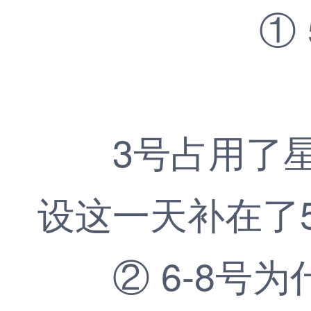
① 5
3号占用了星期
设这一天补在了
② 6-8号为